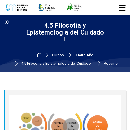
Skip to navigation
Skip to login form
Salta al contenido principal
Skip to accessibility options
Skip to footer
Skip accessibility options
4.5 Filosofía y
Epistemología del Cuidado
II
Página Principal
Cursos
Cuarto Año
4.5 Filosofía y Epistemología del Cuidado II
Resumen